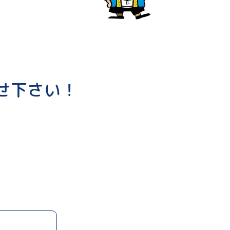
せ下さい！
！